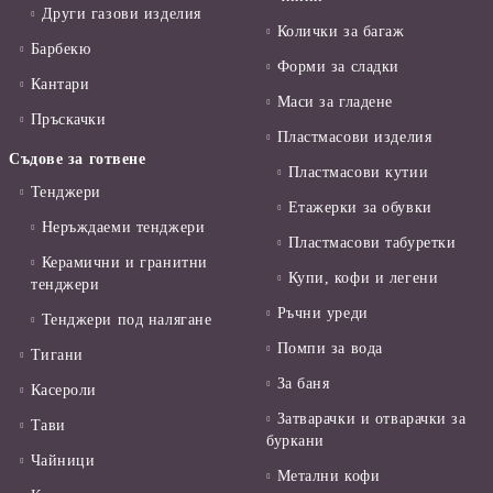
Други газови изделия
Колички за багаж
Барбекю
Форми за сладки
Кантари
Маси за гладене
Пръскачки
Пластмасови изделия
Съдове за готвене
Пластмасови кутии
Тенджери
Етажерки за обувки
Неръждаеми тенджери
Пластмасови табуретки
Керамични и гранитни
Купи, кофи и легени
тенджери
Ръчни уреди
Тенджери под налягане
Помпи за вода
Тигани
За баня
Касероли
Затварачки и отварачки за
Тави
буркани
Чайници
Метални кофи