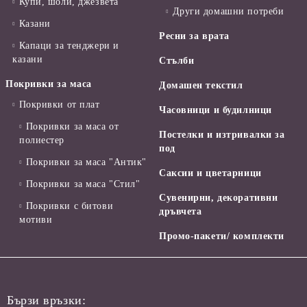
Купи, шоли, джезвета
Други домашни потреби
Казани
Ресни за врата
Капаци за тенджери и
казани
Стълби
Покривки за маса
Домашен текстил
Покривки от плат
Часовници и будилници
Покривки за маса от
Постелки и изтривалки за
полиестер
под
Покривки за маса "Антик"
Саксии и цветарници
Покривки за маса "Стил"
Сувенирни, декоративни
Покривки с битови
дръвчета
мотиви
Промо-пакети/ комплекти
Бързи връзки: