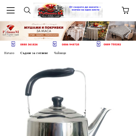
Начало
Съдове за готвене
Чайници