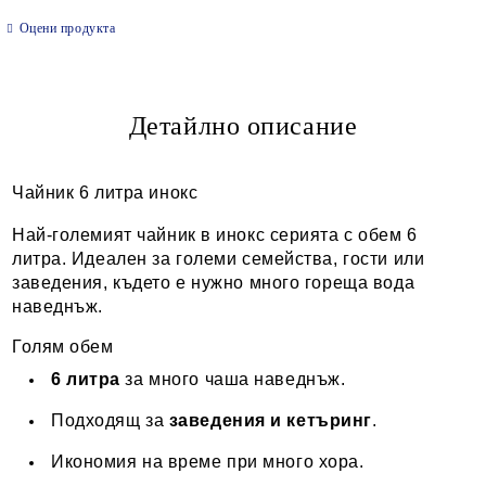
САМО ПОПЪЛНЕТЕ 2 ПОЛЕТА
Оцени продукта
Детайлно описание
Ние ще се свържем с вас в рамките на работния ден.
Чайник 6 литра инокс
Най-големият чайник в инокс серията с обем 6
литра. Идеален за големи семейства, гости или
заведения, където е нужно много гореща вода
наведнъж.
Голям обем
6 литра
за много чаша наведнъж.
Подходящ за
заведения и кетъринг
.
Икономия на време при много хора.