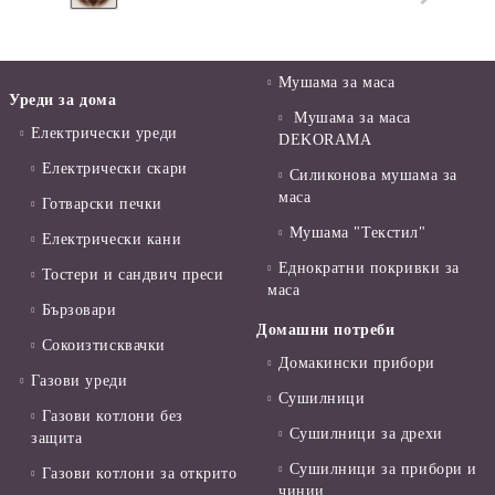
Мушама за маса
Уреди за дома
Мушама за маса
Електрически уреди
DEKORAMA
Електрически скари
Силиконова мушама за
маса
Готварски печки
Мушама "Текстил"
Електрически кани
Еднократни покривки за
Тостери и сандвич преси
маса
Бързовари
Домашни потреби
Сокоизтисквачки
Домакински прибори
Газови уреди
Сушилници
Газови котлони без
Сушилници за дрехи
защита
Сушилници за прибори и
Газови котлони за открито
чинии