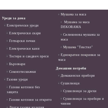
Мушама за маса
Уреди за дома
Мушама за маса
Електрически уреди
DEKORAMA
Електрически скари
Силиконова мушама за
маса
Готварски печки
Мушама "Текстил"
Електрически кани
Еднократни покривки за
Тостери и сандвич преси
маса
Бързовари
Домашни потреби
Сокоизтисквачки
Домакински прибори
Газови уреди
Сушилници
Газови котлони без
Сушилници за дрехи
защита
Сушилници за прибори и
Газови котлони за открито
чинии
Други газови изделия