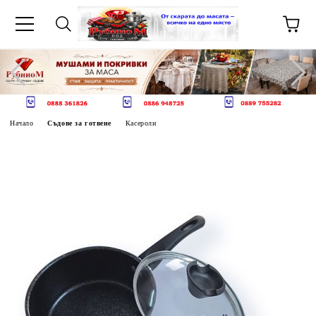
Начало
Съдове за готвене
Касероли