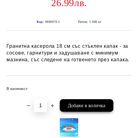
26.99лв.
Код:
0000670-1
Тегло:
1.000
кг
Гранитна касерола 18 см със стъклен капак - за
сосове, гарнитури и задушаване с минимум
мазнина, със следене на готвенето през капака.
Добави в желани
В наличност