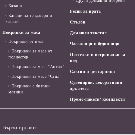
Други домашни потреби
Казани
Ресни за врата
Капаци за тенджери и
казани
Стълби
Покривки за маса
Домашен текстил
Покривки от плат
Часовници и будилници
Покривки за маса от
Постелки и изтривалки за
полиестер
под
Покривки за маса "Антик"
Саксии и цветарници
Покривки за маса "Стил"
Сувенирни, декоративни
Покривки с битови
дръвчета
мотиви
Промо-пакети/ комплекти
Бързи връзки: