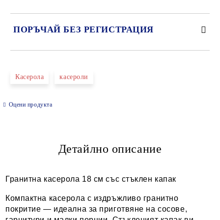
ПОРЪЧАЙ БЕЗ РЕГИСТРАЦИЯ
САМО ПОПЪЛНЕТЕ 2 ПОЛЕТА
Касерола
касероли
Оцени продукта
Ние ще се свържем с вас в рамките на работния ден.
Детайлно описание
Гранитна касерола 18 см със стъклен капак
Компактна касерола с издръжливо гранитно
покритие — идеална за приготвяне на сосове,
гарнитури и малки порции. Стъкленият капак ви