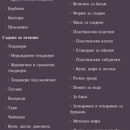
Колички за багаж
Барбекю
Форми за сладки
Кантари
Маси за гладене
Пръскачки
Пластмасови изделия
Съдове за готвене
Пластмасови кутии
Тенджери
Етажерки за обувки
Неръждаеми тенджери
Пластмасови табуретки
Керамични и гранитни
Купи, кофи и легени
тенджери
Ръчни уреди
Тенджери под налягане
Помпи за вода
Тигани
За баня
Касероли
Затварачки и отварачки за
Тави
буркани
Чайници
Метални кофи
Купи, шоли, джезвета