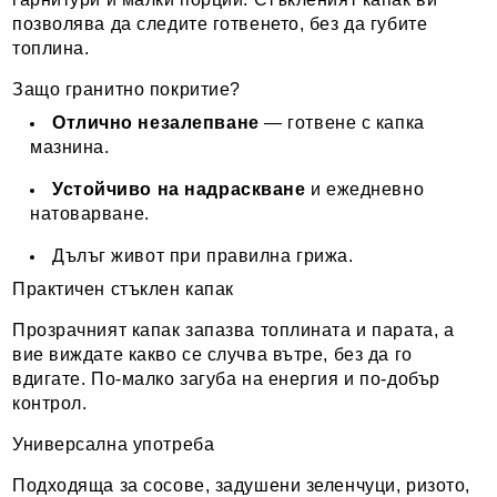
позволява да следите готвенето, без да губите
топлина.
Защо гранитно покритие?
Отлично незалепване
— готвене с капка
мазнина.
Устойчиво на надраскване
и ежедневно
натоварване.
Дълъг живот при правилна грижа.
Практичен стъклен капак
Прозрачният капак запазва топлината и парата, а
вие виждате какво се случва вътре, без да го
вдигате. По-малко загуба на енергия и по-добър
контрол.
Универсална употреба
Подходяща за сосове, задушени зеленчуци, ризото,