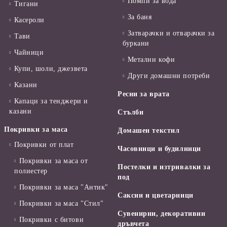
Помпи за вода
Тигани
За баня
Касероли
Затварачки и отварачки за
Тави
буркани
Чайници
Метални кофи
Купи, шоли, джезвета
Други домашни потреби
Казани
Ресни за врата
Капаци за тенджери и
казани
Стълби
Покривки за маса
Домашен текстил
Покривки от плат
Часовници и будилници
Покривки за маса от
Постелки и изтривалки за
полиестер
под
Покривки за маса "Антик"
Саксии и цветарници
Покривки за маса "Стил"
Сувенирни, декоративни
Покривки с битови
дръвчета