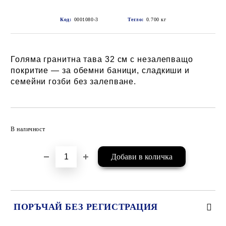
Код:
0001080-3
Тегло:
0.700
кг
Голяма гранитна тава 32 см с незалепващо
покритие — за обемни баници, сладкиши и
семейни гозби без залепване.
Добави в желани
В наличност
ПОРЪЧАЙ БЕЗ РЕГИСТРАЦИЯ