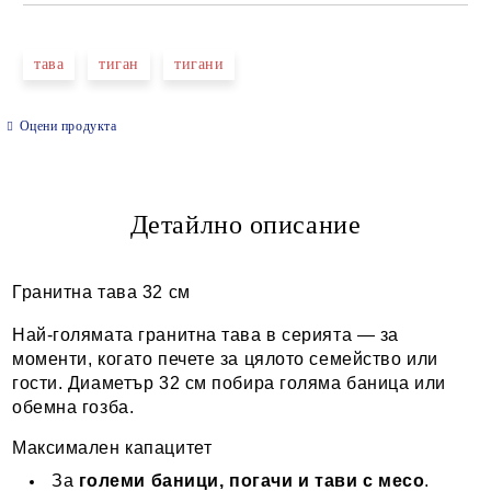
САМО ПОПЪЛНЕТЕ 2 ПОЛЕТА
тава
тиган
тигани
Оцени продукта
Ние ще се свържем с вас в рамките на работния ден.
Детайлно описание
Гранитна тава 32 см
Най-голямата гранитна тава в серията — за
моменти, когато печете за цялото семейство или
гости. Диаметър 32 см побира голяма баница или
обемна гозба.
Максимален капацитет
За
големи баници, погачи и тави с месо
.