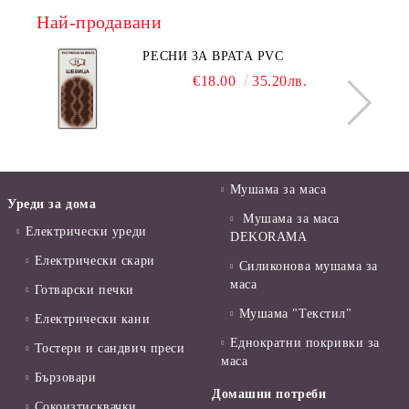
Най-продавани
РЕСНИ ЗА ВРАТА PVC
€18.00
35.20лв.
Мушама за маса
Уреди за дома
Мушама за маса
Електрически уреди
DEKORAMA
Електрически скари
Силиконова мушама за
маса
Готварски печки
Мушама "Текстил"
Електрически кани
Еднократни покривки за
Тостери и сандвич преси
маса
Бързовари
Домашни потреби
Сокоизтисквачки