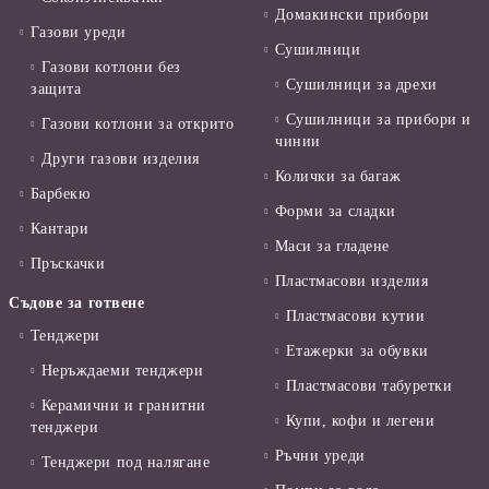
Домакински прибори
Газови уреди
Сушилници
Газови котлони без
Сушилници за дрехи
защита
Сушилници за прибори и
Газови котлони за открито
чинии
Други газови изделия
Колички за багаж
Барбекю
Форми за сладки
Кантари
Маси за гладене
Пръскачки
Пластмасови изделия
Съдове за готвене
Пластмасови кутии
Тенджери
Етажерки за обувки
Неръждаеми тенджери
Пластмасови табуретки
Керамични и гранитни
Купи, кофи и легени
тенджери
Ръчни уреди
Тенджери под налягане