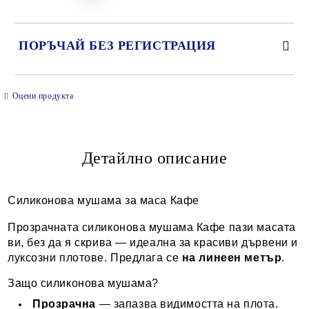
ПОРЪЧАЙ БЕЗ РЕГИСТРАЦИЯ
САМО ПОПЪЛНЕТЕ 2 ПОЛЕТА
Оцени продукта
Детайлно описание
Ние ще се свържем с вас в рамките на работния ден.
Силиконова мушама за маса Кафе
Прозрачната силиконова мушама Кафе пази масата
ви, без да я скрива — идеална за красиви дървени и
луксозни плотове. Предлага се
на линеен метър
.
Защо силиконова мушама?
Прозрачна
— запазва видимостта на плота.