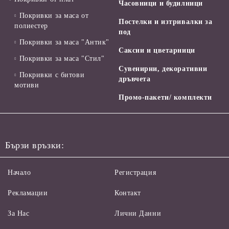
Часовници и будилници
Покривки за маса от
Постелки и изтривалки за
полиестер
под
Покривки за маса "Антик"
Саксии и цветарници
Покривки за маса "Стил"
Сувенирни, декоративни
Покривки с битови
дръвчета
мотиви
Промо-пакети/ комплекти
Бързи връзки:
Начало
Регистрация
Рекламации
Контакт
За Нас
Лични Данни