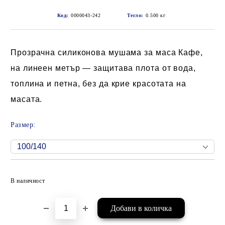
Код:
0000043-242
Тегло:
0.500
кг
Прозрачна силиконова мушама за маса Кафе,
на линеен метър — защитава плота от вода,
топлина и петна, без да крие красотата на
масата.
Размер:
Добави в желани
В наличност