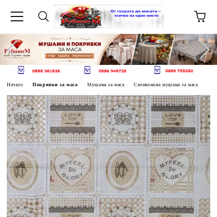
Начало
Покривки за маса
Мушама за маса
Силиконова мушама за маса