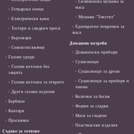
Силиконова мушама за
маса
Готварски печки
Мушама "Текстил"
Електрически кани
Еднократни покривки за
Тостери и сандвич преси
маса
Бързовари
Домашни потреби
Сокоизтисквачки
Домакински прибори
Газови уреди
Сушилници
Газови котлони без
Сушилници за дрехи
защита
Сушилници за прибори и
Газови котлони за открито
чинии
Други газови изделия
Колички за багаж
Барбекю
Форми за сладки
Кантари
Маси за гладене
Пръскачки
Пластмасови изделия
Съдове за готвене