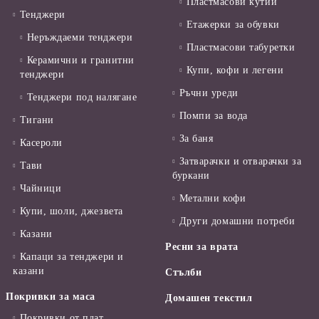
Пластмасови кутии
Тенджери
Етажерки за обувки
Неръждаеми тенджери
Пластмасови табуретки
Керамични и гранитни
Купи, кофи и легени
тенджери
Ръчни уреди
Тенджери под налягане
Помпи за вода
Тигани
За баня
Касероли
Затварачки и отварачки за
Тави
буркани
Чайници
Метални кофи
Купи, шоли, джезвета
Други домашни потреби
Казани
Ресни за врата
Капаци за тенджери и
казани
Стълби
Покривки за маса
Домашен текстил
Покривки от плат