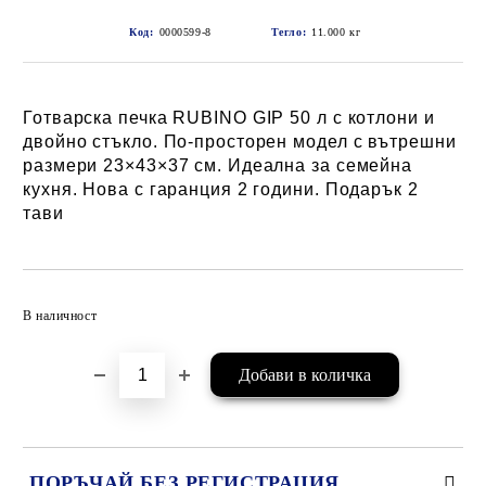
Код:
0000599-8
Тегло:
11.000
кг
Готварска печка RUBINO GIP 50 л с котлони и
двойно стъкло. По-просторен модел с вътрешни
размери 23×43×37 см. Идеална за семейна
кухня. Нова с гаранция 2 години. Подарък 2
тави
Добави в желани
В наличност
ПОРЪЧАЙ БЕЗ РЕГИСТРАЦИЯ