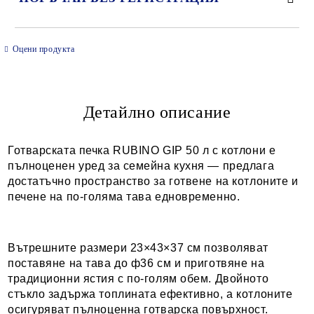
САМО ПОПЪЛНЕТЕ 2 ПОЛЕТА
Оцени продукта
Детайлно описание
Ние ще се свържем с вас в рамките на работния ден.
Готварската печка RUBINO GIP 50 л с котлони е
пълноценен уред за семейна кухня — предлага
достатъчно пространство за готвене на котлоните и
печене на по-голяма тава едновременно.
Вътрешните размери 23×43×37 см позволяват
поставяне на тава до ф36 см и приготвяне на
традиционни ястия с по-голям обем. Двойното
стъкло задържа топлината ефективно, а котлоните
осигуряват пълноценна готварска повърхност.