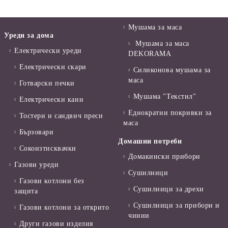
Мушама за маса
Уреди за дома
Мушама за маса
Електрически уреди
DEKORAMA
Електрически скари
Силиконова мушама за
маса
Готварски печки
Мушама "Текстил"
Електрически кани
Еднократни покривки за
Тостери и сандвич преси
маса
Бързовари
Домашни потреби
Сокоизтисквачки
Домакински прибори
Газови уреди
Сушилници
Газови котлони без
Сушилници за дрехи
защита
Сушилници за прибори и
Газови котлони за открито
чинии
Други газови изделия