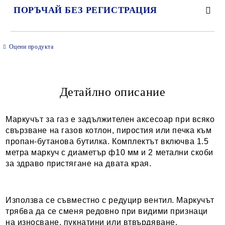
ПОРЪЧАЙ БЕЗ РЕГИСТРАЦИЯ
САМО ПОПЪЛНЕТЕ 2 ПОЛЕТА
Оцени продукта
Детайлно описание
Ние ще се свържем с вас в рамките на работния ден.
Маркучът за газ е задължителен аксесоар при всяко
свързване на газов котлон, пиростия или печка към
пропан-бутанова бутилка. Комплектът включва 1.5
метра маркуч с диаметър ф10 мм и 2 метални скоби
за здраво пристягане на двата края.
Използва се съвместно с редуцир вентил. Маркучът
трябва да се сменя редовно при видими признаци
на износване, пукнатини или втвърдяване.