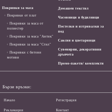
Покривки за маса
Домашен текстил
Покривки от плат
Часовници и будилници
Покривки за маса от
Постелки и изтривалки за
полиестер
под
Покривки за маса "Антик"
Саксии и цветарници
Покривки за маса "Стил"
Сувенирни, декоративни
Покривки с битови
дръвчета
мотиви
Промо-пакети/ комплекти
Бързи връзки:
Начало
Регистрация
Рекламации
Контакт