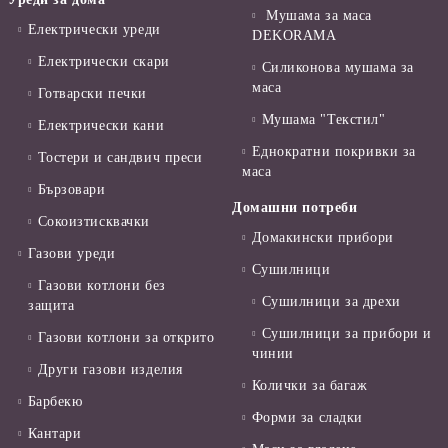
Мушама за маса
Електрически уреди
DEKORAMA
Електрически скари
Силиконова мушама за
маса
Готварски печки
Мушама "Текстил"
Електрически кани
Еднократни покривки за
Тостери и сандвич преси
маса
Бързовари
Домашни потреби
Сокоизтисквачки
Домакински прибори
Газови уреди
Сушилници
Газови котлони без
Сушилници за дрехи
защита
Сушилници за прибори и
Газови котлони за открито
чинии
Други газови изделия
Колички за багаж
Барбекю
Форми за сладки
Кантари