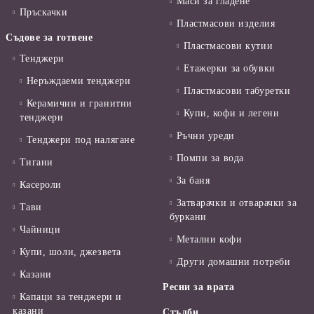
Маси за гладене
Пръскачки
Пластмасови изделия
Съдове за готвене
Пластмасови кутии
Тенджери
Етажерки за обувки
Неръждаеми тенджери
Пластмасови табуретки
Керамични и гранитни
Купи, кофи и легени
тенджери
Ръчни уреди
Тенджери под налягане
Помпи за вода
Тигани
За баня
Касероли
Затварачки и отварачки за
Тави
буркани
Чайници
Метални кофи
Купи, шоли, джезвета
Други домашни потреби
Казани
Ресни за врата
Капаци за тенджери и
казани
Стълби