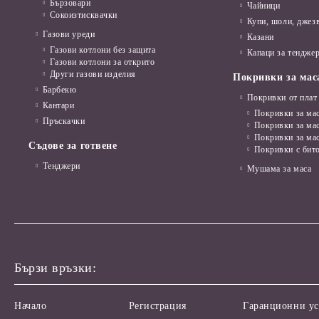
Бързовари
Чайници
Сокоизтисквачки
Купи, шоли, джез
Газови уреди
Казани
Газови котлони без защита
Капаци за тенджер
Газови котлони за открито
Други газови изделия
Покривки за мас
Барбекю
Покривки от плат
Кантари
Покривки за мас
Пръскачки
Покривки за ма
Покривки за ма
Съдове за готвене
Покривки с бит
Тенджери
Мушама за маса
Бързи връзки:
Начало
Регистрация
Гаранционни ус