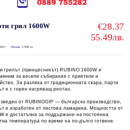
€28.37
ти грил 1600W
55.49лв.
0011
Тегло:
2.900
кг
и грилът (принцесникът) RUBINO 1600W е
меним за весели събирания с приятели и
йство. За разлика от традиционната скара, парти
ът е с горен нагряващ реотан.
зведен от RUBINOGIP — българско производство,
ът е изработен от листова ламарина. Мощността от
W е достатъчна за поддържане на постоянна
тна температура по време на по-дълго готвене.