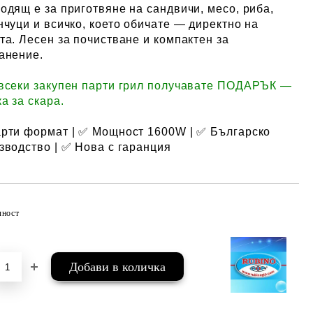
одящ е за приготвяне на сандвичи, месо, риба,
нчуци и всичко, което обичате — директно на
та. Лесен за почистване и компактен за
анение.
всеки закупен парти грил получавате ПОДАРЪК —
а за скара.
рти формат | ✅ Мощност 1600W | ✅ Българско
зводство | ✅ Нова с гаранция
чност
Добави в желани