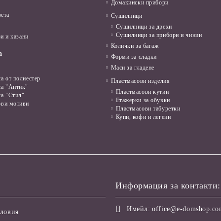
Домакински прибори
вета
Сушилници
Сушилници за дрехи
Сушилници за прибори и чинии
и и казани
Колички за багаж
а
Форми за сладки
Маси за гладене
а от полиестер
Пластмасови изделия
са "Антик"
Пластмасови кутии
са "Стил"
Етажерки за обувки
ови мотиви
Пластмасови табуретки
Купи, кофи и легени
Информация за контакти:
Имейл:
office@e-domshop.c
ловия