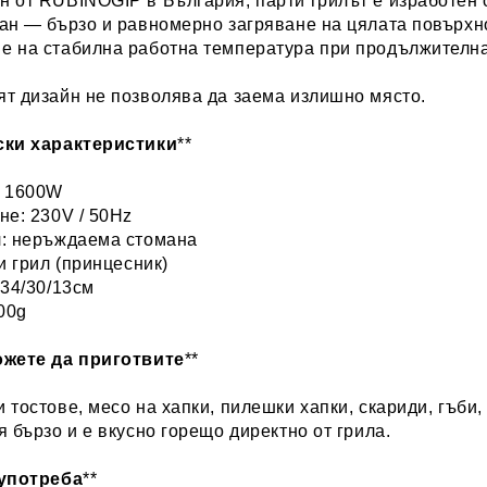
 от RUBINOGIP в България, парти грилът е изработен 
ан — бързо и равномерно загряване на цялата повърхн
е на стабилна работна температура при продължителна
ят дизайн не позволява да заема излишно място.
ски характеристики
**
: 1600W
не: 230V / 50Hz
л: неръждаема стомана
ти грил (принцесник)
 34/30/13см
900g
ожете да приготвите
**
 тостове, месо на хапки, пилешки хапки, скариди, гъби,
я бързо и е вкусно горещо директно от грила.
 употреба
**