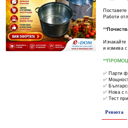
Поставете 
Работи отл
**
Почиств
Изчакайте 
и измива с
**ПРОМОЦИ
✅ Парти ф
✅ Мощнос
✅ Българс
✅ Нова с 
✅ Тест при
Ревюта