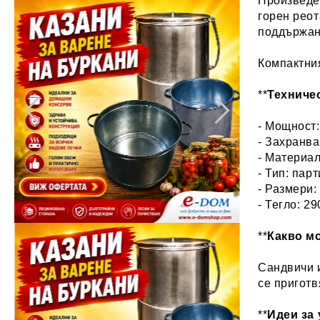
Произведен
горен реот
поддържан
Компактни
**
Техниче
- Мощност
- Захранва
- Материа
- Тип: пар
- Размери:
- Тегло: 2
**
Какво м
Сандвичи и
се приготв
**
Идеи за