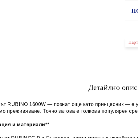
П
СА
Парт
Ни
Детайлно опис
лът RUBINO 1600W — познат още като принцесник — е у
мо преживяване. Точно затова е толкова популярен сре
кция и материали
**