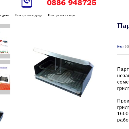
а дома
Електрически уреди
Електрически скари
Пар
Код:
00
Парт
неза
семе
грил
Прои
грил
1600
рабо