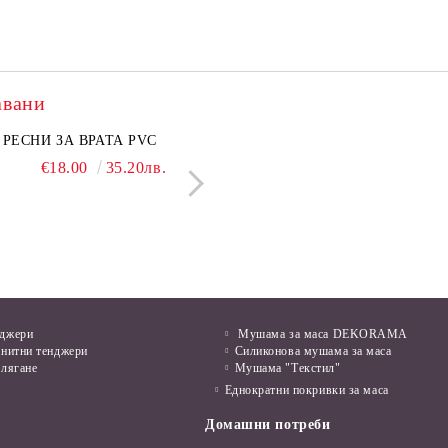
авани
нкован капак 50 см
РЕСНИ ЗА ВРАТА PVC
Поцинкован капак 30 см
ЛЕПЕНКА ЗА МИШ
€6.50
€18.00
12.71лв.
35.20лв.
€5.50
€1.28
10.76лв.
2.50л
нджери
Мушама за маса DEKORAMA
анитни тенджери
Силиконова мушама за маса
алягане
Мушама "Текстил"
Еднократни покривки за маса
Домашни потреби