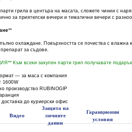
парти грила в центъра на масата, сложете чинии с наря
ично за приятелски вечери и тематични вечери с разно
ане
**
пълно охлаждане. Повърхността се почиства с влажна к
 препарат за съдове.
Я** Към всеки закупен парти грил получавате подарък
ормат — за маса с компания
т 1600W
ко производство RUBINOGIP
гаранция
 доставка до куриерски офис
Защита на
Гаранционни
Видео
личните
условия
данни