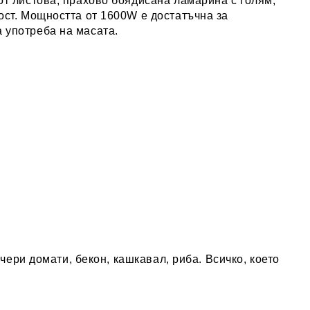
от листова, прахово боядисана ламарина с голям,
ост. Мощността от 1600W е достатъчна за
 употреба на масата.
 чери домати, бекон, кашкавал, риба. Всичко, което