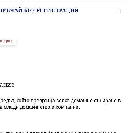
ОРЪЧАЙ БЕЗ РЕГИСТРАЦИЯ
МО ПОПЪЛНЕТЕ 2 ПОЛЕТА
и грил
е ще се свържем с вас в рамките на работния ден.
ание
редът, който превръща всяко домашно събиране в
д млади домакинства и компании.