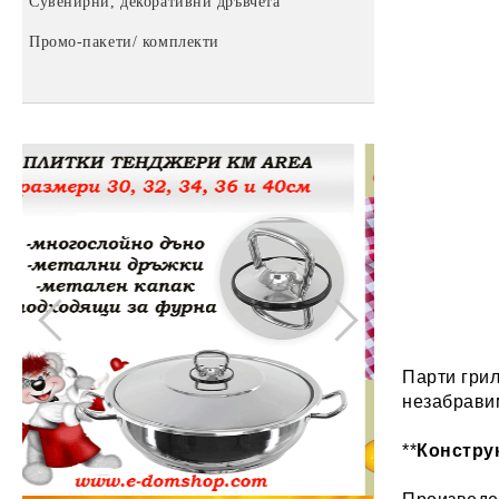
Сувенирни, декоративни дръвчета
Етажерки за обувки
Помпи за вода
Промо-пакети/ комплекти
Пластмасови табуретки
За баня
Купи, кофи и легени
Затварачки и отварачки за буркани
Метални кофи
Други домашни потреби
Парти гри
незабрави
**
Констру