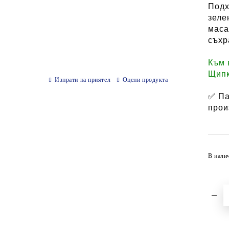
Подх
зеле
маса
съхр
Към 
Щипк
Изпрати на приятел
Оцени продукта
✅ Па
прои
В нали