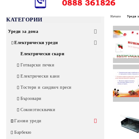
Начало
Уреди з
КАТЕГОРИИ
Уреди за дома
Електрически уреди
Електрически скари
Готварски печки
Електрически кани
Тостери и сандвич преси
Бързовари
Сокоизтисквачки
Газови уреди
Газови котлони без защита
Барбекю