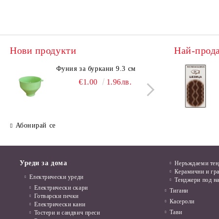
Нови продукти
Най-прод
Фуния за буркани 9.3 см
Поци
€1.00
1.96лв.
Абонирай се
Уреди за дома
Неръждаеми те
Керамични и гр
Електрически уреди
Тенджери под н
Електрически скари
Тигани
Готварски печки
Касероли
Електрически кани
Тави
Тостери и сандвич преси