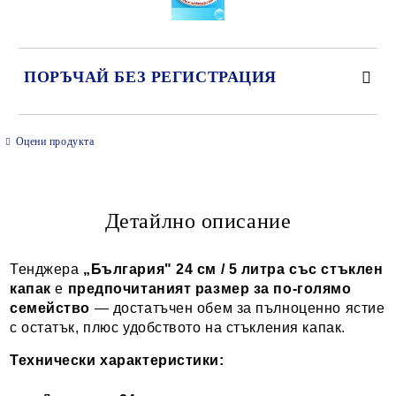
ПОРЪЧАЙ БЕЗ РЕГИСТРАЦИЯ
САМО ПОПЪЛНЕТЕ 2 ПОЛЕТА
Оцени продукта
Детайлно описание
Ние ще се свържем с вас в рамките на работния ден.
Тенджера
„България" 24 см / 5 литра със стъклен
капак
е
предпочитаният размер за по-голямо
семейство
— достатъчен обем за пълноценно ястие
с остатък, плюс удобството на стъкления капак.
Технически характеристики: