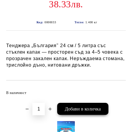
38.33лв.
Код:
0000033
Тегло:
1.400
кг
Тенджера „България" 24 см / 5 литра със
стъклен капак — просторен съд за 4–5 човека с
прозрачен закален капак. Неръждаема стомана,
трислойно дъно, нитовани дръжки.
Добави в желани
В наличност