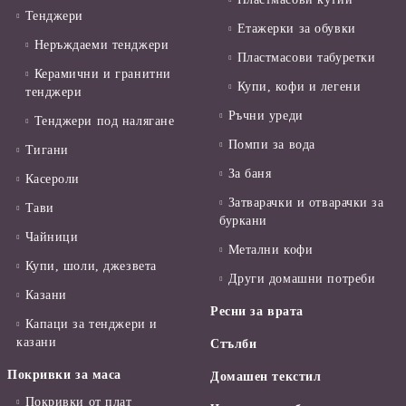
Тенджери
Етажерки за обувки
Неръждаеми тенджери
Пластмасови табуретки
Керамични и гранитни
Купи, кофи и легени
тенджери
Ръчни уреди
Тенджери под налягане
Помпи за вода
Тигани
За баня
Касероли
Затварачки и отварачки за
Тави
буркани
Чайници
Метални кофи
Купи, шоли, джезвета
Други домашни потреби
Казани
Ресни за врата
Капаци за тенджери и
казани
Стълби
Покривки за маса
Домашен текстил
Покривки от плат