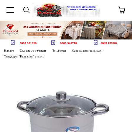
Начало
Съдове за готвене
Тенджери
Неръждаеми тенджери
Тенджери "България" стъкло