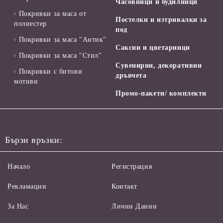
Часовници и будилници
Покривки за маса от
Постелки и изтривалки за
полиестер
под
Покривки за маса "Антик"
Саксии и цветарници
Покривки за маса "Стил"
Сувенирни, декоративни
Покривки с битови
дръвчета
мотиви
Промо-пакети/ комплекти
Бързи връзки:
Начало
Регистрация
Рекламации
Контакт
За Нас
Лични Данни