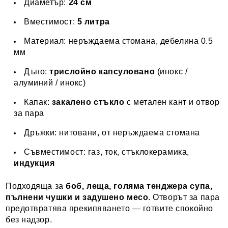
Диаметър:
24 см
Вместимост:
5 литра
Материал: неръждаема стомана, дебелина 0.5
мм
Дъно:
трислойно капсуловано
(инокс /
алуминий / инокс)
Капак:
закалено стъкло
с метален кант и отвор
за пара
Дръжки: нитовани, от неръждаема стомана
Съвместимост: газ, ток, стъклокерамика,
индукция
Подходяща за
боб, леща, голяма тенджера супа,
пълнени чушки и задушено месо
. Отворът за пара
предотвратява прекипяването — готвите спокойно
без надзор.