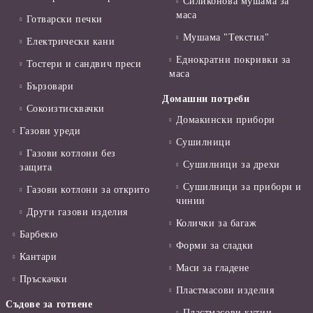
Силиконова мушама за
маса
Готварски печки
Мушама "Текстил"
Електрически кани
Еднократни покривки за
Тостери и сандвич преси
маса
Бързовари
Домашни потреби
Сокоизтисквачки
Домакински прибори
Газови уреди
Сушилници
Газови котлони без
Сушилници за дрехи
защита
Сушилници за прибори и
Газови котлони за открито
чинии
Други газови изделия
Колички за багаж
Барбекю
Форми за сладки
Кантари
Маси за гладене
Пръскачки
Пластмасови изделия
Съдове за готвене
Пластмасови кутии