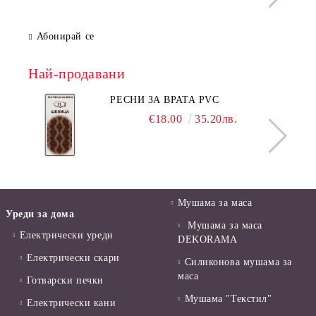
Абонирай се
Най-продавани
РЕСНИ ЗА ВРАТА PVC
€18.00
35.20лв.
Мушама за маса
Уреди за дома
Мушама за маса
Електрически уреди
DEKORAMA
Електрически скари
Силиконова мушама за
маса
Готварски печки
Мушама "Текстил"
Електрически кани