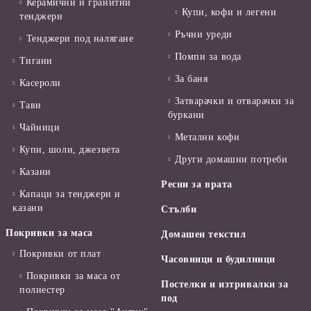
Керамични и гранитни
Купи, кофи и легени
тенджери
Ръчни уреди
Тенджери под налягане
Помпи за вода
Тигани
За баня
Касероли
Затварачки и отварачки за
Тави
буркани
Чайници
Метални кофи
Купи, шоли, джезвета
Други домашни потреби
Казани
Ресни за врата
Капаци за тенджери и
казани
Стълби
Покривки за маса
Домашен текстил
Покривки от плат
Часовници и будилници
Покривки за маса от
Постелки и изтривалки за
полиестер
под