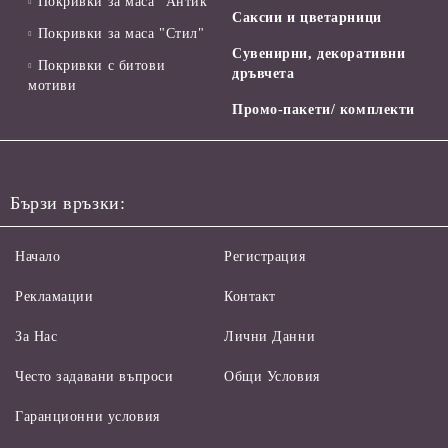
Покривки за маса "Антик"
Саксии и цветарници
Покривки за маса "Стил"
Сувенирни, декоративни
Покривки с битови
дръвчета
мотиви
Промо-пакети/ комплекти
Бързи връзки:
Начало
Регистрация
Рекламации
Контакт
За Нас
Лични Данни
Често задавани въпроси
Общи Условия
Гаранционни условия