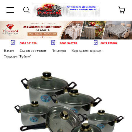
Начало
Съдове за готвене
Тенджери
Неръждаеми тенджери
Тенджери "Рубино"