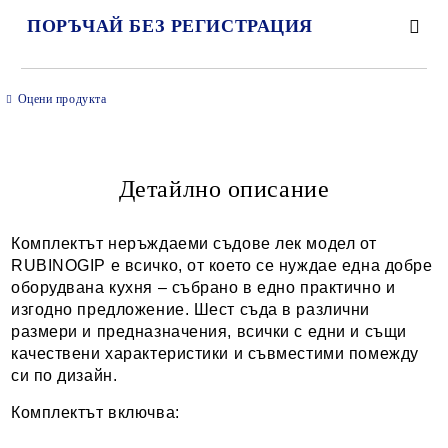
ПОРЪЧАЙ БЕЗ РЕГИСТРАЦИЯ
САМО ПОПЪЛНЕТЕ 2 ПОЛЕТА
Оцени продукта
Детайлно описание
Ние ще се свържем с вас в рамките на работния ден.
Комплектът неръждаеми съдове лек модел от
RUBINOGIP е всичко, от което се нуждае една добре
оборудвана кухня – събрано в едно практично и
изгодно предложение. Шест съда в различни
размери и предназначения, всички с едни и същи
качествени характеристики и съвместими помежду
си по дизайн.
Комплектът включва: