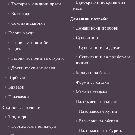
Еднократни покривки за
Тостери и сандвич преси
маса
Бързовари
Домашни потреби
Сокоизтисквачки
Домакински прибори
Газови уреди
Сушилници
Газови котлони без
Сушилници за дрехи
защита
Сушилници за прибори и
Газови котлони за открито
чинии
Други газови изделия
Колички за багаж
Барбекю
Форми за сладки
Кантари
Маси за гладене
Пръскачки
Пластмасови изделия
Съдове за готвене
Пластмасови кутии
Тенджери
Етажерки за обувки
Неръждаеми тенджери
Пластмасови табуретки