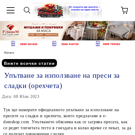
Начало
Вижте всички статии
Упътване за използване на преси за
сладки (орехчета)
Дата: 08 Юли 2023
Тук ще намерите официалното упътване за използване на
пресите за сладки и орехчета, които предлагаме в e-
domshop.com. Упътването обяснява как се загрява пресата, как
се редят топчетата тесто в гнездата и колко време се пекат, за да
се получат равномерни сладки.