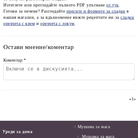
Изтеглете или прегледайте пълното PDF упътване
от тук
.
Готови за печене? Разгледайте
пресите и формите за сладки
в
нашия магазин, а за вдъхновение вижте рецептите ни за
сладки
орехчета с крем
и
орехчета с локум
.
Остави мнение/коментар
Коментар:
*
«
1
»
Мушама за маса
Уреди за дома
Мушама за маса