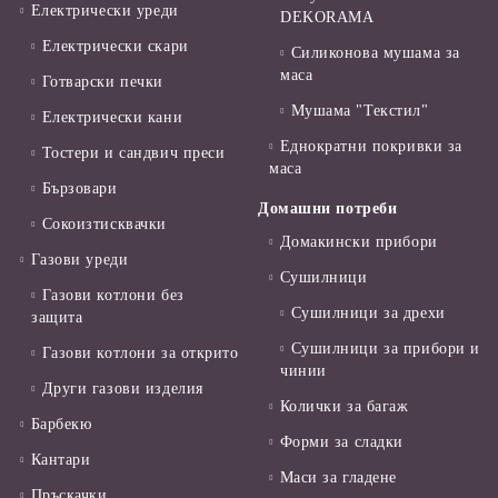
Електрически уреди
DEKORAMA
Електрически скари
Силиконова мушама за
маса
Готварски печки
Мушама "Текстил"
Електрически кани
Еднократни покривки за
Тостери и сандвич преси
маса
Бързовари
Домашни потреби
Сокоизтисквачки
Домакински прибори
Газови уреди
Сушилници
Газови котлони без
Сушилници за дрехи
защита
Сушилници за прибори и
Газови котлони за открито
чинии
Други газови изделия
Колички за багаж
Барбекю
Форми за сладки
Кантари
Маси за гладене
Пръскачки