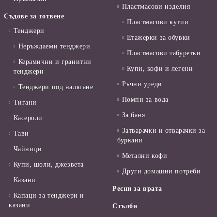
Пластмасови изделия
Съдове за готвене
Пластмасови кутии
Тенджери
Етажерки за обувки
Неръждаеми тенджери
Пластмасови табуретки
Керамични и гранитни
Купи, кофи и легени
тенджери
Ръчни уреди
Тенджери под налягане
Помпи за вода
Тигани
За баня
Касероли
Затварачки и отварачки за
Тави
буркани
Чайници
Метални кофи
Купи, шоли, джезвета
Други домашни потреби
Казани
Ресни за врата
Капаци за тенджери и
казани
Стълби