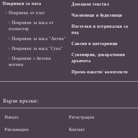
Покривки за маса
Домашен текстил
Покривки от плат
Часовници и будилници
Покривки за маса от
Постелки и изтривалки за
полиестер
под
Покривки за маса "Антик"
Саксии и цветарници
Покривки за маса "Стил"
Сувенирни, декоративни
Покривки с битови
дръвчета
мотиви
Промо-пакети/ комплекти
Бързи връзки:
Начало
Регистрация
Рекламации
Контакт