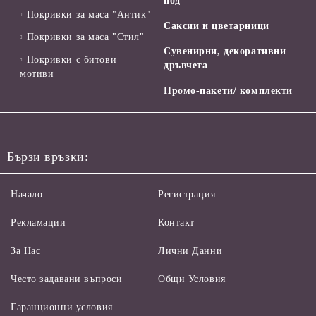
под
Покривки за маса "Антик"
Саксии и цветарници
Покривки за маса "Стил"
Сувенирни, декоративни
Покривки с битови
дръвчета
мотиви
Промо-пакети/ комплекти
Бързи връзки:
Начало
Регистрация
Рекламации
Контакт
За Нас
Лични Данни
Често задавани въпроси
Общи Условия
Гаранционни условия