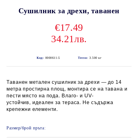
Сушилник за дрехи, таванен
€17.49
34.21лв.
Код:
0000611-5
Тегло:
3.500
кг
Таванен метален сушилник за дрехи — до 14
метра простирна площ, монтира се на тавана и
пести място на пода. Влаго- и UV-
устойчив,
идеален за тераса. Не съдържа
крепежни елементи.
Размер/брой пръта: