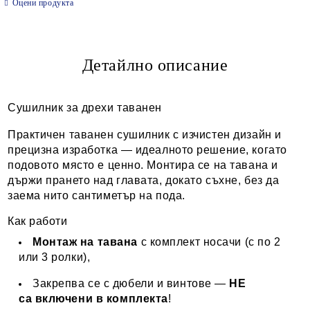
Оцени продукта
Ние ще се свържем с вас в рамките на работния ден.
Детайлно описание
Сушилник за дрехи таванен
Практичен таванен сушилник с изчистен дизайн и
прецизна изработка — идеалното решение, когато
подовото място е ценно. Монтира се на тавана и
държи прането над главата, докато съхне, без да
заема нито сантиметър на пода.
Как работи
Монтаж на тавана
с комплект носачи (с по 2
или 3 ролки),
Закрепва се с дюбели и винтове —
НЕ
са включени в комплекта
!