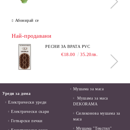
Абонирай се
Най-продавани
РЕСНИ ЗА ВРАТА PVC
€18.00
35.20лв.
Мушама за маса
Уреди за дома
Мушама за маса
Електрически уреди
DEKORAMA
Електрически скари
Силиконова мушама за
маса
Готварски печки
Мушама "Текстил"