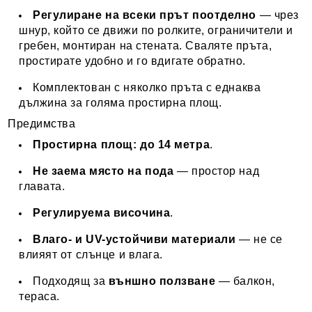
Регулиране на всеки прът поотделно
— чрез
шнур, който се движи по ролките, ограничители и
гребен, монтиран на стената. Сваляте пръта,
простирате удобно и го вдигате обратно.
Комплектован с няколко пръта с еднаква
дължина за голяма простирна площ.
Предимства
Простирна площ: до 14 метра
.
Не заема място на пода
— простор над
главата.
Регулируема височина
.
Влаго- и UV-устойчиви материали
— не се
влияят от слънце и влага.
Подходящ за
външно ползване
— балкон,
тераса.