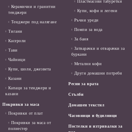
Пластмасови табуретки
Керамични и гранитни
Купи, кофи и легени
тенджери
Ръчни уреди
Тенджери под налягане
Помпи за вода
Тигани
За баня
Касероли
Затварачки и отварачки за
Тави
буркани
Чайници
Метални кофи
Купи, шоли, джезвета
Други домашни потреби
Казани
Ресни за врата
Капаци за тенджери и
казани
Стълби
Покривки за маса
Домашен текстил
Покривки от плат
Часовници и будилници
Покривки за маса от
Постелки и изтривалки за
полиестер