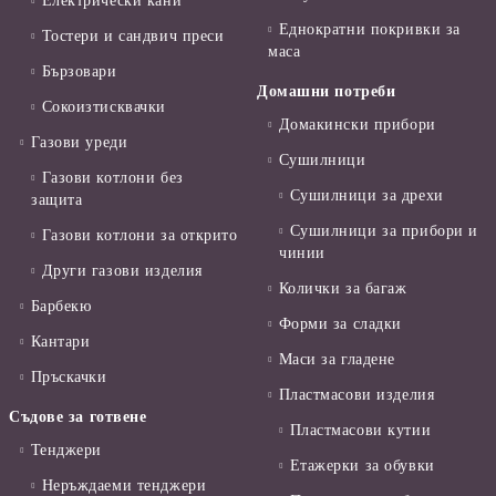
Електрически кани
Еднократни покривки за
Тостери и сандвич преси
маса
Бързовари
Домашни потреби
Сокоизтисквачки
Домакински прибори
Газови уреди
Сушилници
Газови котлони без
Сушилници за дрехи
защита
Сушилници за прибори и
Газови котлони за открито
чинии
Други газови изделия
Колички за багаж
Барбекю
Форми за сладки
Кантари
Маси за гладене
Пръскачки
Пластмасови изделия
Съдове за готвене
Пластмасови кутии
Тенджери
Етажерки за обувки
Неръждаеми тенджери