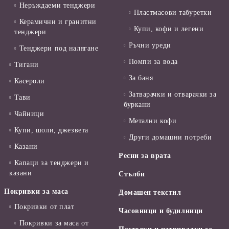
Неръждаеми тенджери
Пластмасови табуретки
Керамични и гранитни
Купи, кофи и легени
тенджери
Ръчни уреди
Тенджери под налягане
Помпи за вода
Тигани
За баня
Касероли
Затварачки и отварачки за
Тави
буркани
Чайници
Метални кофи
Купи, шоли, джезвета
Други домашни потреби
Казани
Ресни за врата
Капаци за тенджери и
казани
Стълби
Покривки за маса
Домашен текстил
Покривки от плат
Часовници и будилници
Покривки за маса от