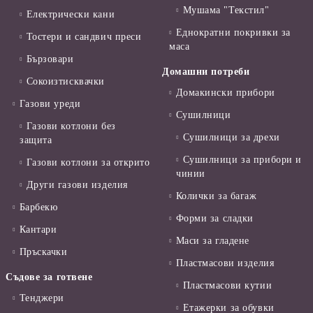
Мушама "Текстил"
Електрически кани
Еднократни покривки за
Тостери и сандвич преси
маса
Бързовари
Домашни потреби
Сокоизтисквачки
Домакински прибори
Газови уреди
Сушилници
Газови котлони без
Сушилници за дрехи
защита
Сушилници за прибори и
Газови котлони за открито
чинии
Други газови изделия
Колички за багаж
Барбекю
Форми за сладки
Кантари
Маси за гладене
Пръскачки
Пластмасови изделия
Съдове за готвене
Пластмасови кутии
Тенджери
Етажерки за обувки