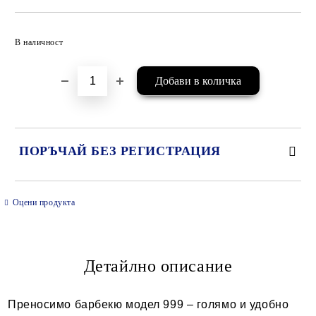
Добави в желани
В наличност
ПОРЪЧАЙ БЕЗ РЕГИСТРАЦИЯ
САМО ПОПЪЛНЕТЕ 2 ПОЛЕТА
Оцени продукта
Детайлно описание
Ние ще се свържем с вас в рамките на работния ден.
Преносимо барбекю модел 999 – голямо и удобно