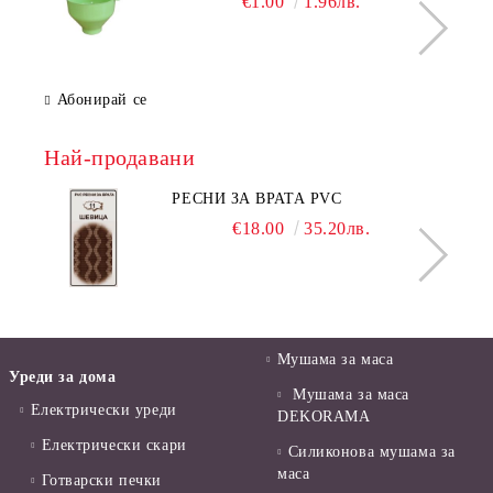
€1.00
1.96лв.
Абонирай се
Най-продавани
РЕСНИ ЗА ВРАТА PVC
€18.00
35.20лв.
Мушама за маса
Уреди за дома
Мушама за маса
Електрически уреди
DEKORAMA
Електрически скари
Силиконова мушама за
маса
Готварски печки