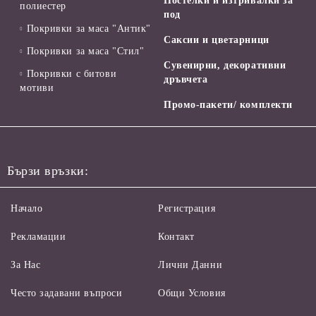
Постелки и изтривалки за
полиестер
под
Покривки за маса "Антик"
Саксии и цветарници
Покривки за маса "Стил"
Сувенирни, декоративни
Покривки с битови
дръвчета
мотиви
Промо-пакети/ комплекти
Бързи връзки:
Начало
Регистрация
Рекламации
Контакт
За Нас
Лични Данни
Често задавани въпроси
Общи Условия