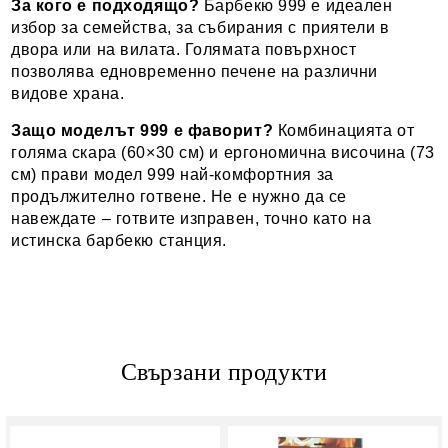
За кого е подходящо?
Барбекю 999 е идеален
избор за семейства, за събирания с приятели в
двора или на вилата. Голямата повърхност
позволява едновременно печене на различни
видове храна.
Защо моделът 999 е фаворит?
Комбинацията от
голяма скара (60×30 см) и ергономична височина (73
см) прави модел 999 най-комфортния за
продължително готвене. Не е нужно да се
навеждате – готвите изправен, точно като на
истинска барбекю станция.
Свързани продукти