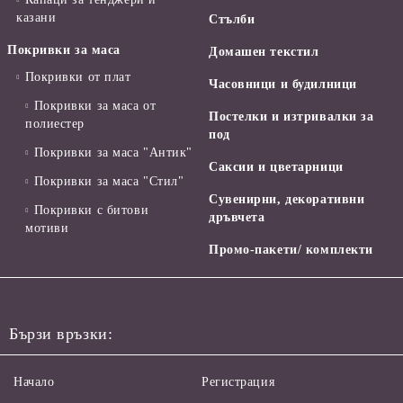
казани
Стълби
Покривки за маса
Домашен текстил
Покривки от плат
Часовници и будилници
Покривки за маса от
Постелки и изтривалки за
полиестер
под
Покривки за маса "Антик"
Саксии и цветарници
Покривки за маса "Стил"
Сувенирни, декоративни
Покривки с битови
дръвчета
мотиви
Промо-пакети/ комплекти
Бързи връзки:
Начало
Регистрация