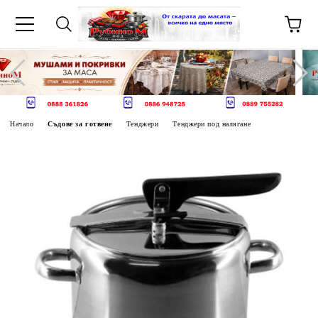
Начало
Съдове за готвене
Тенджери
Тенджери под налягане