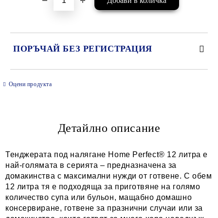
ПОРЪЧАЙ БЕЗ РЕГИСТРАЦИЯ
САМО ПОПЪЛНЕТЕ 2 ПОЛЕТА
Оцени продукта
Детайлно описание
Ние ще се свържем с вас в рамките на работния ден.
Тенджерата под налягане Home Perfect® 12 литра е
най-голямата в серията – предназначена за
домакинства с максимални нужди от готвене. С обем
12 литра тя е подходяща за приготвяне на голямо
количество супа или бульон, мащабно домашно
консервиране, готвене за празнични случаи или за