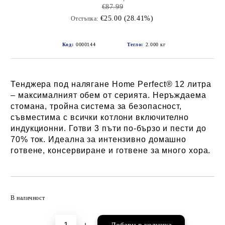
€87.99
€25.00 (28.41%)
Отстъпка:
Код:
0000144
Тегло:
2.000
кг
Тенджера под налягане Home Perfect® 12 литра
– максималният обем от серията. Неръждаема
стомана, тройна система за безопасност,
съвместима с всички котлони включително
индукционни. Готви 3 пъти по-бързо и пести до
70% ток. Идеална за интензивно домашно
готвене, консервиране и готвене за много хора.
Добави в желани
В наличност