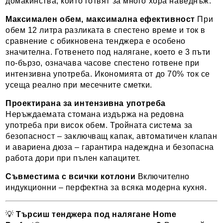
домакинства, които готвят за много хора наведнъж.
Максимален обем, максимална ефективност
При
обем 12 литра разликата в спестено време и ток в
сравнение с обикновена тенджера е особено
значителна. Готвенето под налягане, което е 3 пъти
по-бързо, означава часове спестено готвене при
интензивна употреба. Икономията от до 70% ток се
усеща реално при месечните сметки.
Проектирана за интензивна употреба
Неръждаемата стомана издържа на редовна
употреба при висок обем. Тройната система за
безопасност – заключващ капак, автоматичен клапан
и авариена дюза – гарантира надеждна и безопасна
работа дори при пълен капацитет.
Съвместима с всички котлони
Включително
индукционни – перфектна за всяка модерна кухня.
💡
Търсиш тенджера под налягане Home