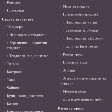
Кантари
Маси за гладене
Пръскачки
Пластмасови изделия
Съдове за готвене
Пластмасови кутии
Тенджери
Етажерки за обувки
Неръждаеми тенджери
Пластмасови табуретки
Керамични и гранитни
Купи, кофи и легени
тенджери
Ръчни уреди
Тенджери под налягане
Помпи за вода
Тигани
За баня
Касероли
Затварачки и отварачки за
Тави
буркани
Чайници
Метални кофи
Купи, шоли, джезвета
Други домашни потреби
Казани
Ресни за врата
Капаци за тенджери и