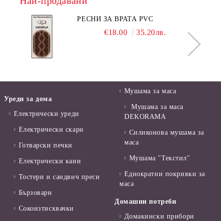
Най-продавани
РЕСНИ ЗА ВРАТА PVC
€18.00
35.20лв.
Мушама за маса
Уреди за дома
Мушама за маса
Електрически уреди
DEKORAMA
Електрически скари
Силиконова мушама за
маса
Готварски печки
Мушама "Текстил"
Електрически кани
Еднократни покривки за
Тостери и сандвич преси
маса
Бързовари
Домашни потреби
Сокоизтисквачки
Домакински прибори