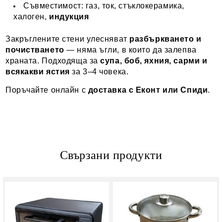
Съвместимост: газ, ток, стъклокерамика,
халоген,
индукция
Закръглените стени улесняват
разбъркването и
почистването
— няма ъгли, в които да залепва
храната. Подходяща за
супа, боб, яхния, сарми и
всякакви ястия
за 3–4 човека.
Поръчайте онлайн с
доставка с Еконт или Спиди
.
Свързани продукти