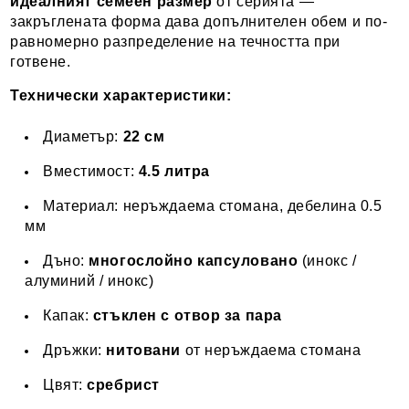
идеалният семеен размер
от серията —
закръглената форма дава допълнителен обем и по-
равномерно разпределение на течността при
готвене.
Технически характеристики:
Диаметър:
22 см
Вместимост:
4.5 литра
Материал: неръждаема стомана, дебелина 0.5
мм
Дъно:
многослойно капсуловано
(инокс /
алуминий / инокс)
Капак:
стъклен с отвор за пара
Дръжки:
нитовани
от неръждаема стомана
Цвят:
сребрист