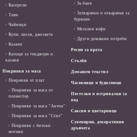
За баня
Касероли
Затварачки и отварачки за
Тави
буркани
Чайници
Метални кофи
Купи, шоли, джезвета
Други домашни потреби
Казани
Ресни за врата
Капаци за тенджери и
казани
Стълби
Покривки за маса
Домашен текстил
Покривки от плат
Часовници и будилници
Покривки за маса от
Постелки и изтривалки за
полиестер
под
Покривки за маса "Антик"
Саксии и цветарници
Покривки за маса "Стил"
Сувенирни, декоративни
Покривки с битови
дръвчета
мотиви