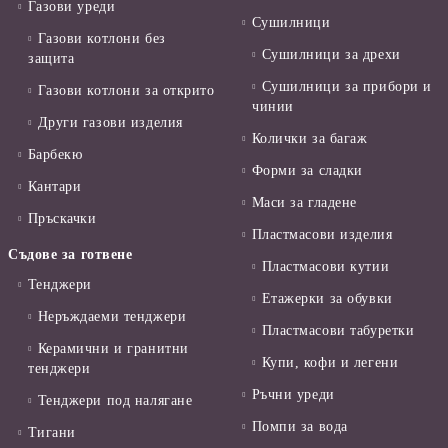
Газови уреди
Сушилници
Газови котлони без
Сушилници за дрехи
защита
Сушилници за прибори и
Газови котлони за открито
чинии
Други газови изделия
Колички за багаж
Барбекю
Форми за сладки
Кантари
Маси за гладене
Пръскачки
Пластмасови изделия
Съдове за готвене
Пластмасови кутии
Тенджери
Етажерки за обувки
Неръждаеми тенджери
Пластмасови табуретки
Керамични и гранитни
Купи, кофи и легени
тенджери
Ръчни уреди
Тенджери под налягане
Помпи за вода
Тигани