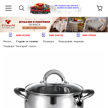
Начало
Съдове за готвене
Тенджери
Неръждаеми тенджери
Тенджери "България" стъкло