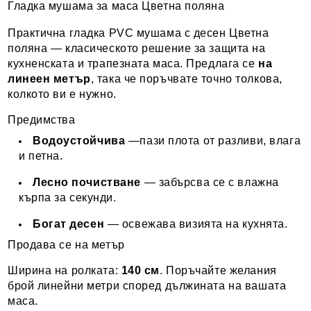
Гладка мушама за маса Цветна поляна
Практична гладка PVC мушама с десен Цветна
поляна — класическото решение за защита на
кухненската и трапезната маса. Предлага се
на
линеен метър
, така че поръчвате точно толкова,
колкото ви е нужно.
Предимства
Водоустойчива
—пази плота от разливи, влага
и петна.
Лесно почистване
— забърсва се с влажна
кърпа за секунди.
Богат десен
— освежава визията на кухнята.
Продава се на метър
Ширина на ролката:
140 см
. Поръчайте желания
брой линейни метри според дължината на вашата
маса.