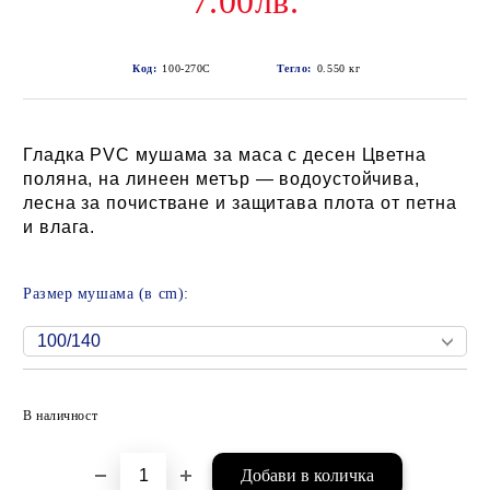
7.00лв.
Код:
100-270C
Тегло:
0.550
кг
Гладка PVC мушама за маса с десен Цветна
поляна, на линеен метър — водоустойчива,
лесна за почистване и защитава плота от петна
и влага.
Размер мушама (в cm):
Добави в желани
В наличност