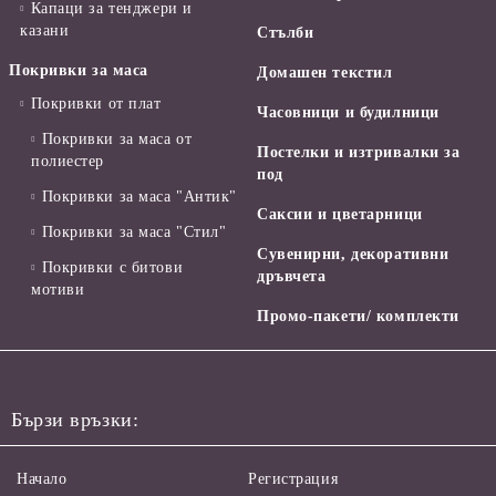
Капаци за тенджери и
казани
Стълби
Покривки за маса
Домашен текстил
Покривки от плат
Часовници и будилници
Покривки за маса от
Постелки и изтривалки за
полиестер
под
Покривки за маса "Антик"
Саксии и цветарници
Покривки за маса "Стил"
Сувенирни, декоративни
Покривки с битови
дръвчета
мотиви
Промо-пакети/ комплекти
Бързи връзки:
Начало
Регистрация