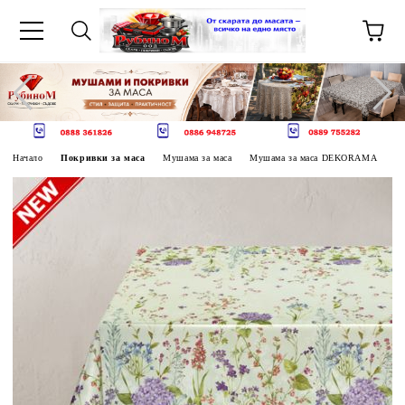
Начало
Покривки за маса
Мушама за маса
Мушама за маса DEKORAMA