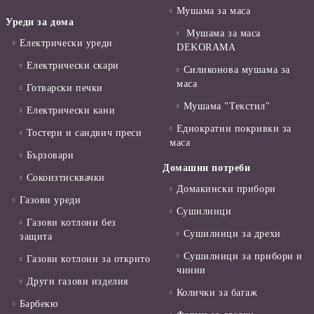
Мушама за маса
Уреди за дома
Мушама за маса
Електрически уреди
DEKORAMA
Електрически скари
Силиконова мушама за
маса
Готварски печки
Мушама "Текстил"
Електрически кани
Еднократни покривки за
Тостери и сандвич преси
маса
Бързовари
Домашни потреби
Сокоизтисквачки
Домакински прибори
Газови уреди
Сушилници
Газови котлони без
Сушилници за дрехи
защита
Сушилници за прибори и
Газови котлони за открито
чинии
Други газови изделия
Колички за багаж
Барбекю