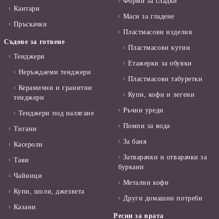
Форми за сладки
Кантари
Маси за гладене
Пръскачки
Пластмасови изделия
Съдове за готвене
Пластмасови кутии
Тенджери
Етажерки за обувки
Неръждаеми тенджери
Пластмасови табуретки
Керамични и гранитни
Купи, кофи и легени
тенджери
Ръчни уреди
Тенджери под налягане
Помпи за вода
Тигани
За баня
Касероли
Затварачки и отварачки за
Тави
буркани
Чайници
Метални кофи
Купи, шоли, джезвета
Други домашни потреби
Казани
Ресни за врата