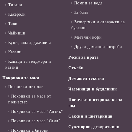
Помпи за вода
Тигани
За баня
Касероли
Затварачки и отварачки за
Тави
буркани
Чайници
Метални кофи
Купи, шоли, джезвета
Други домашни потреби
Казани
Ресни за врата
Капаци за тенджери и
казани
Стълби
Покривки за маса
Домашен текстил
Покривки от плат
Часовници и будилници
Покривки за маса от
Постелки и изтривалки за
полиестер
под
Покривки за маса "Антик"
Саксии и цветарници
Покривки за маса "Стил"
Сувенирни, декоративни
Покривки с битови