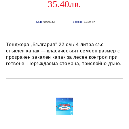
35.40лв.
Код:
0000032
Тегло:
1.300
кг
Тенджера „България" 22 см / 4 литра със
стъклен капак — класическият семеен размер с
прозрачен закален капак за лесен контрол при
готвене. Неръждаема стомана, трислойно дъно.
Добави в желани