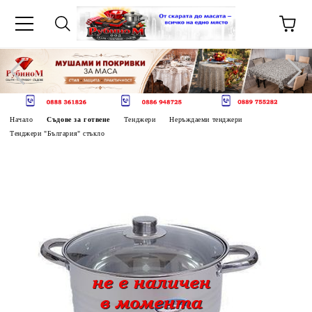
Начало
Съдове за готвене
Тенджери
Неръждаеми тенджери
Тенджери "България" стъкло