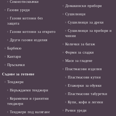
Сокоизтисквачки
Домакински прибори
Газови уреди
Сушилници
Газови котлони без
Сушилници за дрехи
защита
Сушилници за прибори и
Газови котлони за открито
чинии
Други газови изделия
Колички за багаж
Барбекю
Форми за сладки
Кантари
Маси за гладене
Пръскачки
Пластмасови изделия
Съдове за готвене
Пластмасови кутии
Тенджери
Етажерки за обувки
Неръждаеми тенджери
Пластмасови табуретки
Керамични и гранитни
Купи, кофи и легени
тенджери
Ръчни уреди
Тенджери под налягане