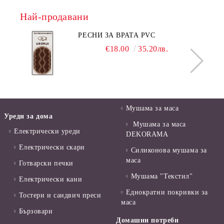
Най-продавани
РЕСНИ ЗА ВРАТА PVC
€18.00
35.20лв.
Мушама за маса
Уреди за дома
Мушама за маса
Електрически уреди
DEKORAMA
Електрически скари
Силиконова мушама за
маса
Готварски печки
Мушама "Текстил"
Електрически кани
Еднократни покривки за
Тостери и сандвич преси
маса
Бързовари
Домашни потреби