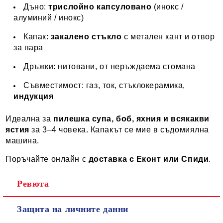
Дъно:
трислойно капсуловано
(инокс /
алуминий / инокс)
Капак:
закалено стъкло
с метален кант и отвор
за пара
Дръжки: нитовани, от неръждаема стомана
Съвместимост: газ, ток, стъклокерамика,
индукция
Идеална за
пилешка супа, боб, яхния и всякакви
ястия
за 3–4 човека. Капакът се мие в съдомиялна
машина.
Поръчайте онлайн с
доставка с Еконт или Спиди
.
Ревюта
Защита на личните данни