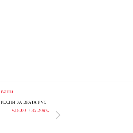
авани
нкован капак 50 см
РЕСНИ ЗА ВРАТА PVC
Поцинкован капак 30 см
ЛЕПЕНКА ЗА МИШ
€6.50
€18.00
12.71лв.
35.20лв.
€5.50
€1.28
10.76лв.
2.50л