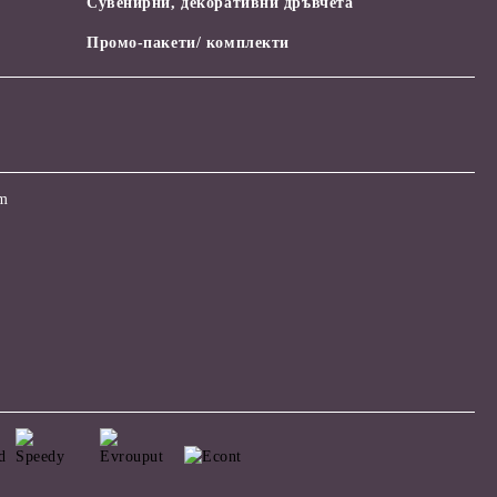
Сувенирни, декоративни дръвчета
Промо-пакети/ комплекти
om