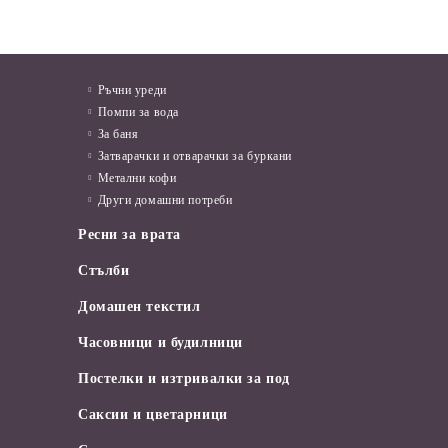
Ръчни уреди
Помпи за вода
За баня
Затварачки и отварачки за буркани
Метални кофи
Други домашни потреби
Ресни за врата
Стълби
Домашен текстил
Часовници и будилници
Постелки и изтривалки за под
Саксии и цветарници