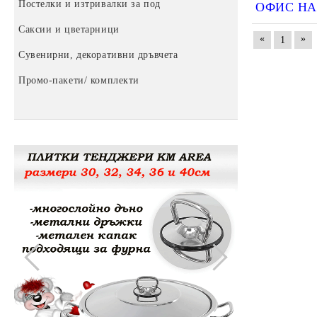
Тенджери "България" Premium
Капаци за тенджери и казани
Постелки и изтривалки за под
Пластмасови изделия
ОФИС НА 
Саксии и цветарници
Пластмасови кутии
Ръчни уреди
«
»
1
Сувенирни, декоративни дръвчета
Етажерки за обувки
Помпи за вода
Промо-пакети/ комплекти
Пластмасови табуретки
За баня
Купи, кофи и легени
Затварачки и отварачки за буркани
Метални кофи
Други домашни потреби