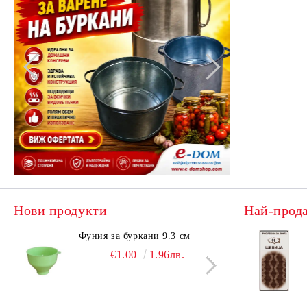
Нови продукти
Най-прод
Фуния за буркани 9.3 см
Поци
€1.00
1.96лв.