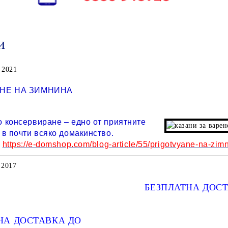
и
 2021
НЕ НА ЗИМНИНА
 консервиране – едно от приятните
в почти всяко домакинство.
е
https://e-domshop.com/blog-article/55/prigotvyane-na-zim
 2017
БЕЗПЛАТНА ДОС
НА ДОСТАВКА ДО