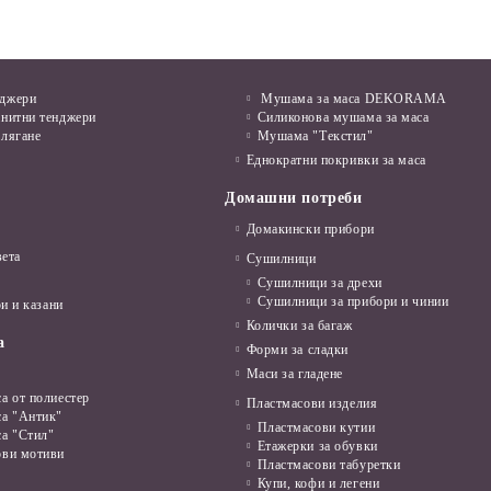
нджери
Мушама за маса DEKORAMA
анитни тенджери
Силиконова мушама за маса
алягане
Мушама "Текстил"
Еднократни покривки за маса
Домашни потреби
Домакински прибори
вета
Сушилници
Сушилници за дрехи
Сушилници за прибори и чинии
и и казани
Колички за багаж
а
Форми за сладки
Маси за гладене
а от полиестер
Пластмасови изделия
са "Антик"
Пластмасови кутии
са "Стил"
Етажерки за обувки
ови мотиви
Пластмасови табуретки
Купи, кофи и легени