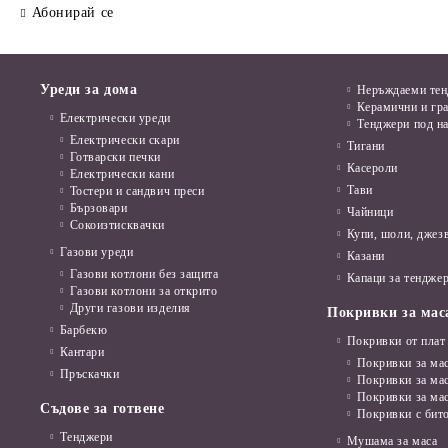
Абонирай се
Уреди за дома
Неръждаеми те
Керамични и гр
Електрически уреди
Тенджери под н
Електрически скари
Тигани
Готварски печки
Касероли
Електрически кани
Тави
Тостери и сандвич преси
Бързовари
Чайници
Сокоизтисквачки
Купи, шоли, джез
Газови уреди
Казани
Газови котлони без защита
Капаци за тенджер
Газови котлони за открито
Други газови изделия
Покривки за мас
Барбекю
Покривки от плат
Кантари
Покривки за мас
Пръскачки
Покривки за ма
Покривки за ма
Съдове за готвене
Покривки с бит
Тенджери
Мушама за маса